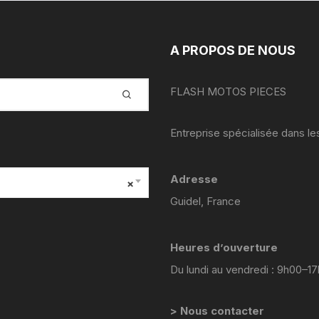
yamaha venture xvz 1200 47 g
1984 1986
A PROPOS DE NOUS
YAMAHA YZF 125 2008 2013
yamaha sr 125
FLASH MOTOS PIECES
YAMAHA TZR 2 RH
Entreprise spécialisée dans l
yamaha fjr abs 1300 2002
2005 5vs
Adresse
×
Guidel, France
Yamaha YZF 600 R
Thundercat 4tv 1996-2003
Heures d’ouverture
YAMAHA TZR 4FL
Du lundi au vendredi : 9h00–1
YAMAHA TZR 50 2003 2018
> Nous contacter
yamaha TT 600 R ttr