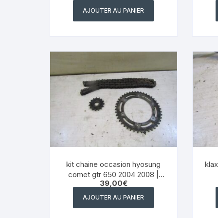
AJOUTER AU PANIER
kit chaine occasion hyosung
kla
comet gtr 650 2004 2008 |
39,00
€
eBay
AJOUTER AU PANIER