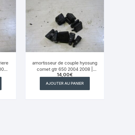
riere
amortisseur de couple hyosung
004
comet gtr 650 2004 2008 |
14,00
€
eBay
AJOUTER AU PANIER