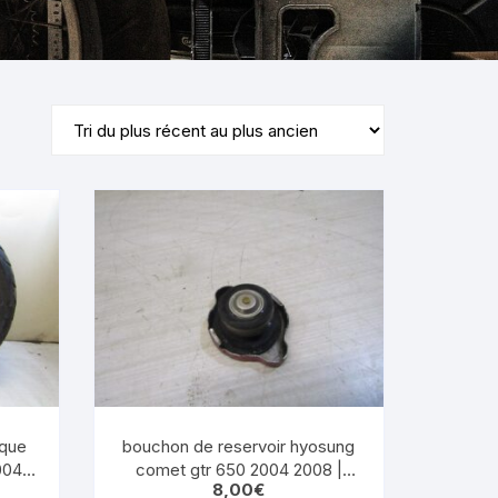
KYMCO AGILITY
kymco dink
sque
bouchon de reservoir hyosung
004
comet gtr 650 2004 2008 |
kymco dink 50
8,00
€
eBay