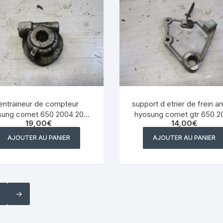
YAMAHA VIRAGO 535
yamaha majesty mbk skyliner
125 98 2005
yamaha 1300 xjr
YAMAHA FZ6
entraineur de compteur
support d etrier de frein ar
Yamaha 600 XTE
sung comet 650 2004 2008
hyosung comet gtr 650 2
19,00
€
14,00
€
| eBay
2008 | eBay
YAMAHA R6
AJOUTER AU PANIER
AJOUTER AU PANIER
YAMAHA TDM 850 4TX
YAMAHA TDR 125
→
YAMAHA TW 125