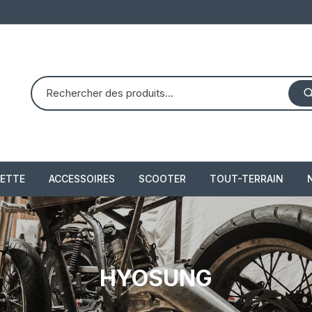
ETTE
ACCESSOIRES
SCOOTER
TOUT-TERRAIN
PIAGGIO X8 125 (2004 –
quad dinli 450 dmx 
2007)
demon
 2021
PIAGGIO X10 350 IE
HYOSUNG
piaggio 300 beverly