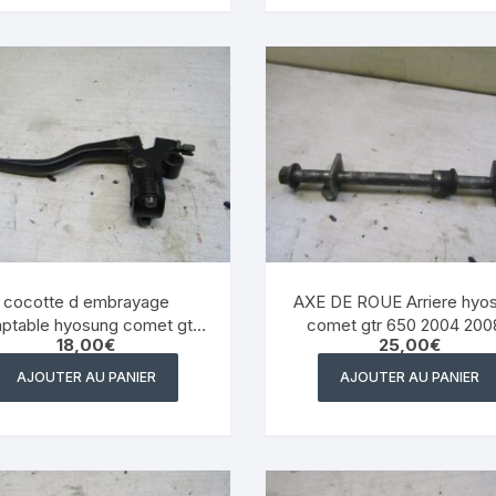
YAMAHA WRF 125
YAMAHA XJ 600 DIVERSION
YAMAHA XJS DIVERSION 900
YAMAHA XT 550
YAMAHA X MAX 125 2014
2017
YAMAHA XTR 125
cocotte d embrayage
AXE DE ROUE Arriere hyo
e hyosung comet gtr
comet gtr 650 2004 2008
18,00
€
25,00
€
650 2004 2008 | eBay
eBay
YAMAHA XTZ 660
AJOUTER AU PANIER
AJOUTER AU PANIER
YAMAHA YZ WR
YAMAHA YZF 750