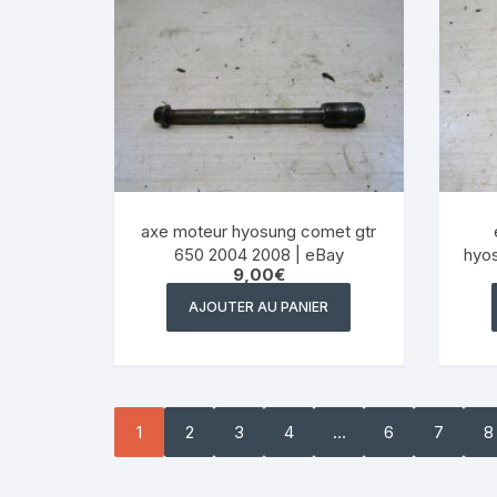
axe moteur hyosung comet gtr
650 2004 2008 | eBay
hyo
9,00
€
AJOUTER AU PANIER
1
2
3
4
…
6
7
8