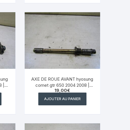
peugeot v clic 50
suzuzki burgman 125
sung
AXE DE ROUE AVANT hyosung
 |
comet gtr 650 2004 2008 |
19,00
€
eBay
AJOUTER AU PANIER