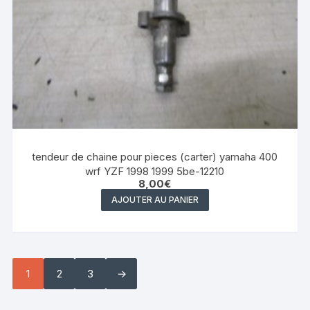
tendeur de chaine pour pieces (carter) yamaha 400
wrf YZF 1998 1999 5be-12210
8,00
€
AJOUTER AU PANIER
1
2
3
→