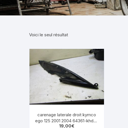
suzuki gsxf 1100 1987 1993
sherco 50 sm
suzuki gsr 600 2006 2011
motrac urban
suzuki rmz 250 2007 2009
Voici le seul résultat
SUZUKI GSE 500
KAWASAKI
bmw 1150 rt
HONDA
YAMAHA
carenage laterale droit kymco
ego 125 2001 2004 64361-khd8-
19,00
€
9000