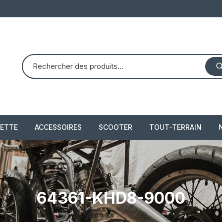
ETTE
ACCESSOIRES
SCOOTER
TOUT-TERRAIN
PIAGGIO X8 125 (2004 –
quad dinli 450 dmx 
2007)
demon
 2021
PIAGGIO X10 350 IE
64361-KHD8-9000
piaggio 300 beverly