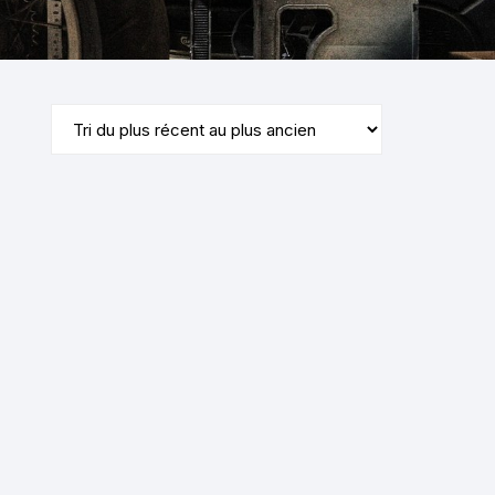
KYMCO AGILITY
kymco dink
kymco dink 50