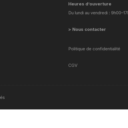
Heures d’ouverture
YAMAHA WRF 125
Du lundi au vendredi : 9h00–1
YAMAHA XJ 600 DIVERSION
> Nous contacter
YAMAHA XJS DIVERSION 900
YAMAHA XT 550
Politique de confidentialité
YAMAHA X MAX 125 2014
2017
CGV
YAMAHA XTR 125
YAMAHA XTZ 660
vés
YAMAHA YZ WR
YAMAHA YZF 750