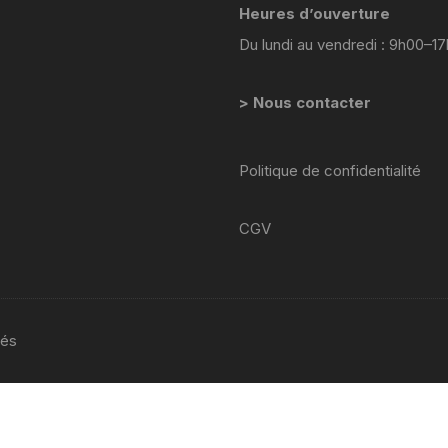
Heures d’ouverture
YAMAHA WRF 125
Du lundi au vendredi : 9h00–1
YAMAHA XJ 600 DIVERSION
> Nous contacter
YAMAHA XJS DIVERSION 900
YAMAHA XT 550
Politique de confidentialité
YAMAHA X MAX 125 2014
2017
CGV
YAMAHA XTR 125
YAMAHA XTZ 660
vés
YAMAHA YZ WR
YAMAHA YZF 750