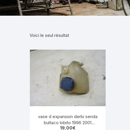
suzuki gsxf 1100 1987 1993
sherco 50 sm
suzuki gsr 600 2006 2011
motrac urban
suzuki rmz 250 2007 2009
Voici le seul résultat
SUZUKI GSE 500
KAWASAKI
bmw 1150 rt
HONDA
YAMAHA
vase d expansion derbi senda
bultaco lobito 1996 2001
19,00
€
tubulaire