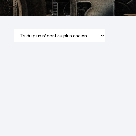
KYMCO AGILITY
kymco dink
kymco dink 50