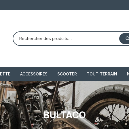
ETTE
ACCESSOIRES
SCOOTER
TOUT-TERRAIN
PIAGGIO X8 125 (2004 –
quad dinli 450 dmx 
2007)
demon
 2021
PIAGGIO X10 350 IE
BULTACO
piaggio 300 beverly