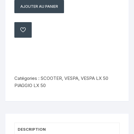
AJOUTER AU PANIER
quantité
de
AMORTISSEUR
ARRIÈRE
AJOUTER
À
PIAGGIO
MA
LISTE
VESPA
50
LX50
Catégories :
SCOOTER
,
VESPA
,
VESPA LX 50
PIAGGIO LX 50
DESCRIPTION