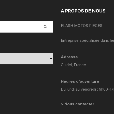
YAMAHA VIRAGO 535
A PROPOS DE NOUS
yamaha majesty mbk skyliner
125 98 2005
FLASH MOTOS PIECES
yamaha 1300 xjr
Entreprise spécialisée dans l
YAMAHA FZ6
Yamaha 600 XTE
Adresse
Guidel, France
YAMAHA R6
YAMAHA TDM 850 4TX
Heures d’ouverture
Du lundi au vendredi : 9h00–1
YAMAHA TDR 125
> Nous contacter
YAMAHA TW 125