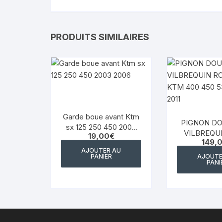
PRODUITS SIMILAIRES
Garde boue avant Ktm
PIGNON DO
sx 125 250 450 2003
VILBREQU
19,00
€
2006
149,
LIBRE KTM
AJOUTER AU
530 EXC 2
PANIER
AJOUTE
PANI