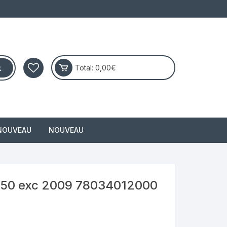
Total:
0,00
€
NOUVEAU
NOUVEAU
masai
M 450 exc 2009 78034012000