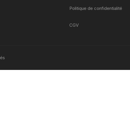
yamaha venture xvz 1200 47 g
Politique de confidentialité
1984 1986
YAMAHA YZF 125 2008 2013
CGV
yamaha sr 125
YAMAHA TZR 2 RH
vés
yamaha fjr abs 1300 2002
2005 5vs
Yamaha YZF 600 R
Thundercat 4tv 1996-2003
YAMAHA TZR 4FL
YAMAHA TZR 50 2003 2018
yamaha TT 600 R ttr