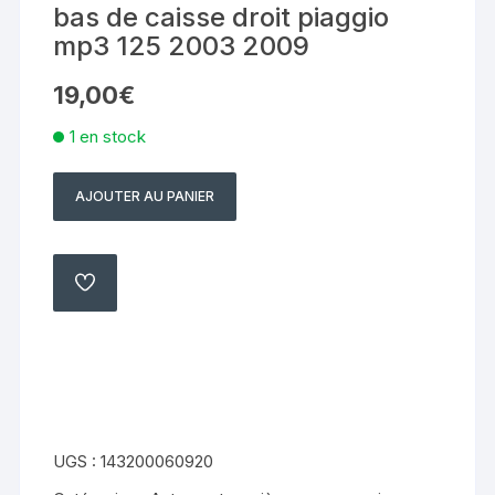
bas de caisse droit piaggio
mp3 125 2003 2009
19,00
€
1 en stock
AJOUTER AU PANIER
quantité
de
bas
de
AJOUTER
À
caisse
MA
LISTE
droit
piaggio
mp3
125
2003
UGS :
143200060920
2009