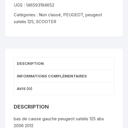
abs
UGS :
146593194652
2006
Catégories :
Non classé
,
PEUGEOT
,
peugeot
2012
satelis 125
,
SCOOTER
DESCRIPTION
INFORMATIONS COMPLÉMENTAIRES
AVIS (0)
DESCRIPTION
bas de caisse gauche peugeot satelis 125 abs
2006 2012