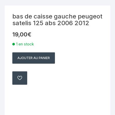
bas de caisse gauche peugeot
satelis 125 abs 2006 2012
19,00
€
1 en stock
AJOUTER AU PANIER
quantité
de
bas
de
AJOUTER
À
caisse
MA
LISTE
gauche
peugeot
satelis
125