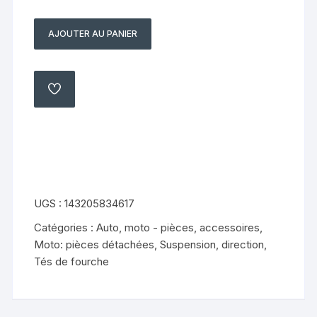
AJOUTER AU PANIER
quantité
de
bavette
support
AJOUTER
À
de
MA
LISTE
plaque
norauto
ride
race
50
UGS :
143205834617
1E40QMB
Catégories :
Auto, moto - pièces, accessoires
,
12
Moto: pièces détachées
,
Suspension, direction
,
pouces
Tés de fourche