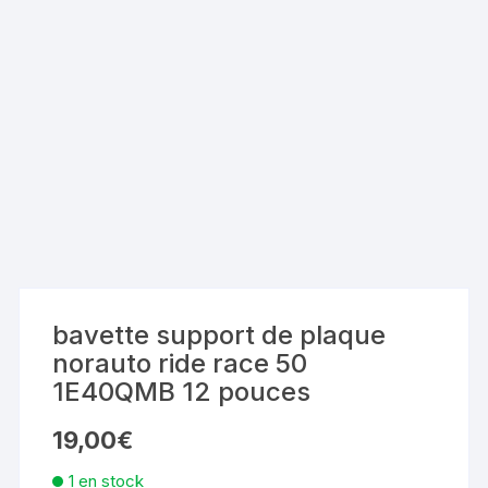
bavette support de plaque
norauto ride race 50
1E40QMB 12 pouces
19,00
€
1 en stock