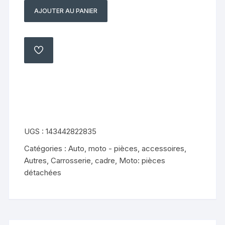
AJOUTER AU PANIER
quantité
de
bavette
support
AJOUTER
À
de
MA
LISTE
plaque
piaggio
x9
125
evolution
UGS :
143442822835
Catégories :
Auto, moto - pièces, accessoires
,
Autres
,
Carrosserie, cadre
,
Moto: pièces
détachées