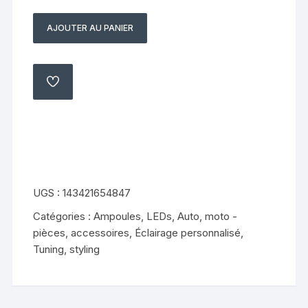
AJOUTER AU PANIER
quantité
de
bavette
support
AJOUTER
À
de
MA
LISTE
plaque
ride
jump
50
2
UGS :
143421654847
t
Catégories :
Ampoules, LEDs
,
Auto, moto -
10
pièces, accessoires
,
Éclairage personnalisé
,
pouces
Tuning, styling