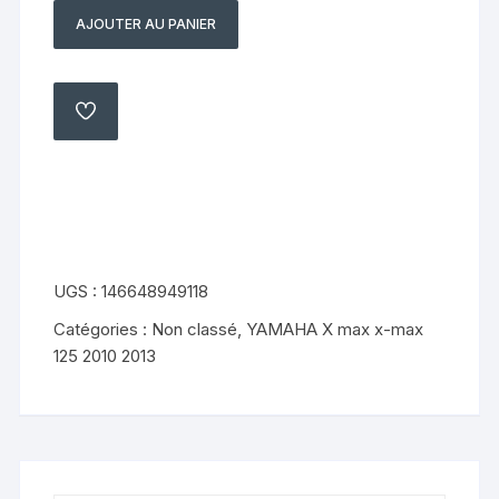
AJOUTER AU PANIER
quantité
de
bequille
laterale
AJOUTER
À
yamaha
MA
LISTE
x
max
xmax
125
2010
UGS :
146648949118
2013
Catégories :
Non classé
,
YAMAHA X max x-max
125 2010 2013