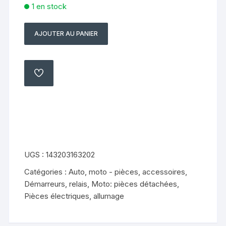
1 en stock
AJOUTER AU PANIER
quantité
de
berceau
de
AJOUTER
À
cadre
MA
LISTE
droit
et
gauche
PIAGGIO
MP3
UGS :
143203163202
125
Catégories :
Auto, moto - pièces, accessoires
,
(2006
Démarreurs, relais
,
Moto: pièces détachées
,
-
Pièces électriques, allumage
2008)