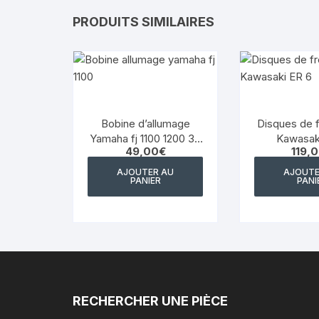
PRODUITS SIMILAIRES
Bobine d’allumage
Disques de f
Yamaha fj 1100 1200 36
Kawasak
49,00
€
119,
y 84 90
AJOUTER AU
AJOUTE
PANIER
PANI
RECHERCHER UNE PIÈCE