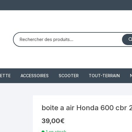
ETTE
ACCESSOIRES
SCOOTER
TOUT-TERRAIN
PIAGGIO X8 125 (2004 –
quad dinli 450 dmx 
2007)
demon
 2021
boite a air Honda 600 cbr
PIAGGIO X10 350 IE
39,00
€
piaggio 300 beverly
1 en stock