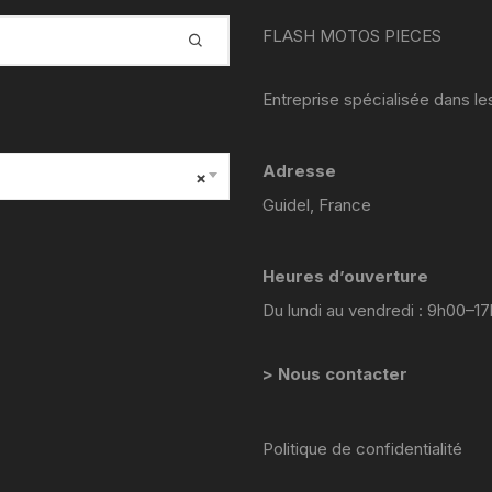
YAMAHA VIRAGO 535
FLASH MOTOS PIECES
yamaha majesty mbk skyliner
125 98 2005
Entreprise spécialisée dans l
yamaha 1300 xjr
Adresse
×
YAMAHA FZ6
Guidel, France
Yamaha 600 XTE
Heures d’ouverture
YAMAHA R6
Du lundi au vendredi : 9h00–1
YAMAHA TDM 850 4TX
> Nous contacter
YAMAHA TDR 125
Politique de confidentialité
YAMAHA TW 125