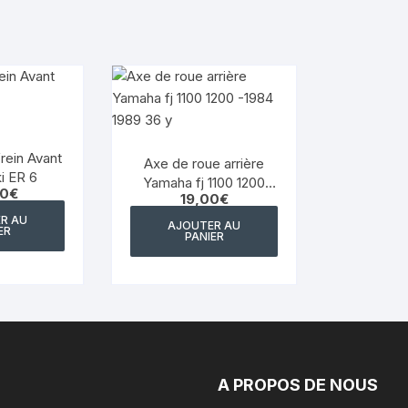
YAMAHA WRF 125
YAMAHA XJ 600 DIVERSION
YAMAHA XJS DIVERSION 900
YAMAHA XT 550
rein Avant
Axe de roue arrière
i ER 6
Yamaha fj 1100 1200
YAMAHA X MAX 125 2014
00
€
19,00
€
-1984 1989 36 y
2017
R AU
AJOUTER AU
ER
PANIER
YAMAHA XTR 125
YAMAHA XTZ 660
YAMAHA YZ WR
YAMAHA YZF 750
A PROPOS DE NOUS