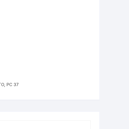
TO
,
PC 37
KYMCO AGILITY
kymco dink
kymco dink 50