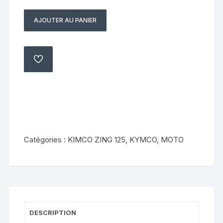
AJOUTER AU PANIER
quantité
de
Boite
à
AJOUTER
À
air
MA
LISTE
KYMCO
125
Zing
1997
2003
Catégories :
KIMCO ZING 125
,
KYMCO
,
MOTO
DESCRIPTION