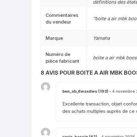
définitions des état
Commentaires
“boite a air mbk bo
du vendeur
Marque
Yamaha
Numéro de
boite a air mbk boo
pièce fabricant
8 AVIS POUR
BOITE A AIR MBK BO
ben_ab_6waxdwu (193)
–
4 novembre 
Excellente transaction, objet confo
des achats multiples auprès de ce v
rouis-hassin (67)
–
4 novembre 2025