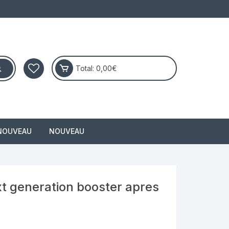
Total:
0,00
€
NOUVEAU
NOUVEAU
masai
xt generation booster apres