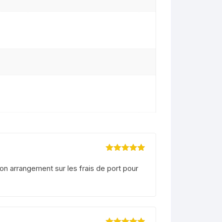
peugeot v clic 50
suzuzki burgman 125
Note
5
sur 5
on arrangement sur les frais de port pour