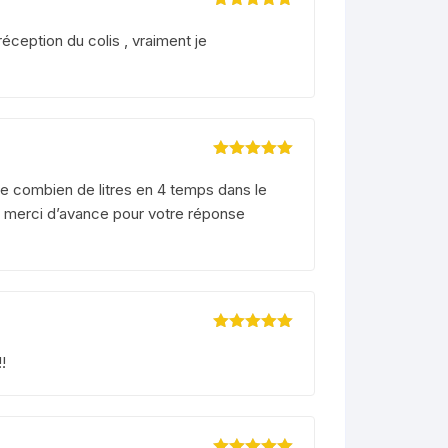
Note
5
sur 5
éception du colis , vraiment je
Note
5
sur 5
tre combien de litres en 4 temps dans le
et merci d’avance pour votre réponse
Note
5
sur 5
!