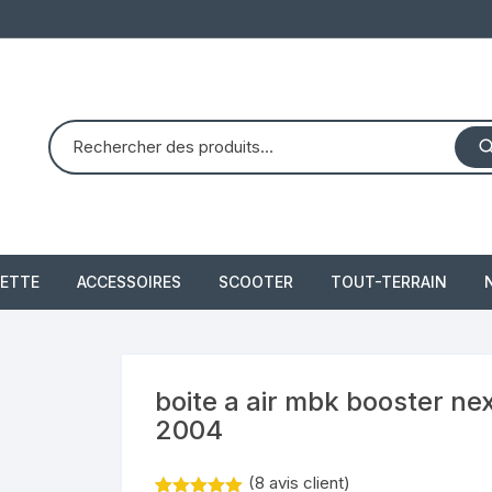
ETTE
ACCESSOIRES
SCOOTER
TOUT-TERRAIN
PIAGGIO X8 125 (2004 –
quad dinli 450 dmx 
2007)
demon
 2021
boite a air mbk booster ne
PIAGGIO X10 350 IE
2004
piaggio 300 beverly
(
8
avis client)