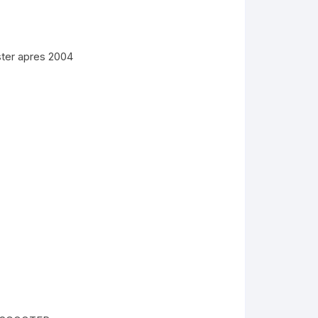
ster apres 2004
KYMCO AGILITY
kymco dink
kymco dink 50