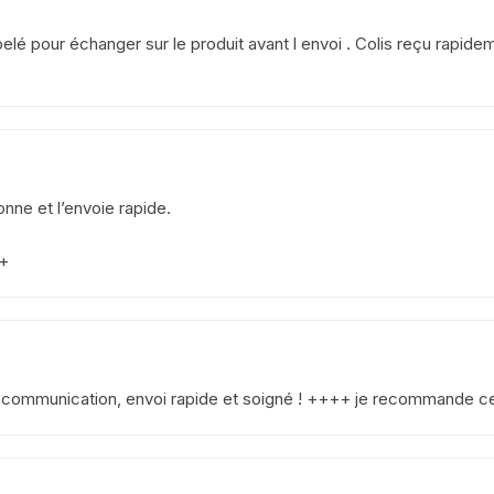
yamaha venture xvz 1200 47 g
1984 1986
elé pour échanger sur le produit avant l envoi . Colis reçu rapide
YAMAHA YZF 125 2008 2013
yamaha sr 125
YAMAHA TZR 2 RH
onne et l’envoie rapide.
yamaha fjr abs 1300 2002
+
2005 5vs
Yamaha YZF 600 R
Thundercat 4tv 1996-2003
YAMAHA TZR 4FL
e communication, envoi rapide et soigné ! ++++ je recommande 
YAMAHA TZR 50 2003 2018
yamaha TT 600 R ttr