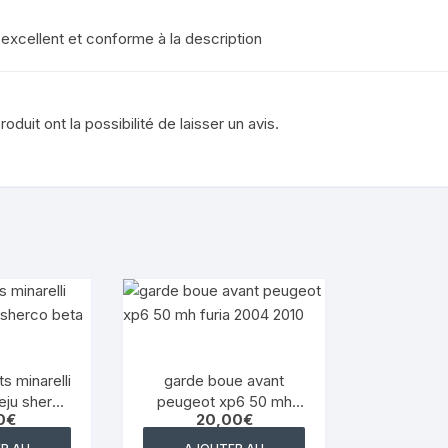
excellent et conforme à la description
YAMAHA VIRAGO 125
aprilia rsv 1000 1999 2003
duit ont la possibilité de laisser un avis.
s minarelli
garde boue avant
ieju sherco
peugeot xp6 50 mh
0
€
20,00
€
a
furia 2004 2010