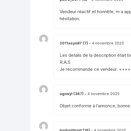
Vendeur réactif et honnête, m a app
hésitation.
2011asyo87 (7)
–
4 novembre 2025
Les details de la description était b
R.A.S
Je recommande ce vendeur. ++++
ugosyl (347)
–
4 novembre 2025
Objet conforme à l’annonce, bonn
baibaillbaill (16)
–
4 novembre 2025