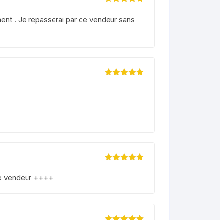
Note
5
sur 5
ment . Je repasserai par ce vendeur sans
Note
5
sur 5
Note
5
sur 5
ce vendeur ++++