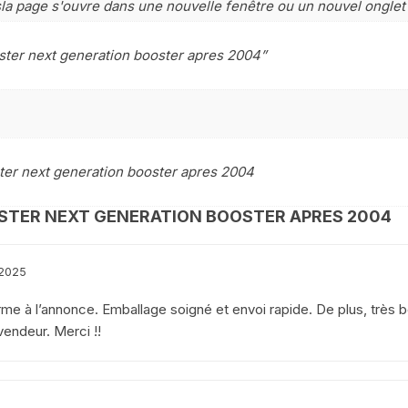
sla page s'ouvre dans une nouvelle fenêtre ou un nouvel onglet
YAMAHA WRF 125
oster next generation booster apres 2004”
YAMAHA XJ 600 DIVERSION
YAMAHA XJS DIVERSION 900
YAMAHA XT 550
ster next generation booster apres 2004
YAMAHA X MAX 125 2014
2017
OSTER NEXT GENERATION BOOSTER APRES 2004
YAMAHA XTR 125
2025
YAMAHA XTZ 660
rme à l’annonce. Emballage soigné et envoi rapide. De plus, très b
endeur. Merci !!
YAMAHA YZ WR
YAMAHA YZF 750