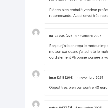
Pièces bien emballé,vendeur profess
recommande. Aussi envoi très rapid
ha_24934 (22)
–
4 novembre 2025
Bonjour,j’ai bien reçu le moteur im
moteur car quand j’ai acheté le mot
cordialement Ali bonne journée à v
jmar12111 (204)
–
4 novembre 2025
Object tres bien par contre 40 euro d
patre_6477 (3)
–
4 novembre 2025