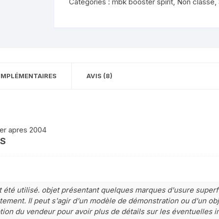
Catégories :
mbk booster spirit
,
Non classé
,
2004
YAMAHA 400 WRF YZF 1998
KAWASAKI ER 6
1999
Kawasaki GPZ 750 1983/1985
Yamaha 600 XTE
(zx750a)
YAMAHA 850 TDM
KAWASAKI KLE 500
OMPLÉMENTAIRES
AVIS (8)
YAMAHA 125 YBR
KAWASAKI Z 1000
YAMAHA FJ 1100 1200
kawasaki gtr 1000
ter apres 2004
YAMAHA DTR 125
ES
KAWASAKI Z 750
YAMAHA X max x-max 125
2010 2013
été utilisé. objet présentant quelques marques d'usure superfi
Yamaha X-Max 125cc 4T
ement. Il peut s'agir d'un modèle de démonstration ou d'un obje
(2006-2009)
tion du vendeur pour avoir plus de détails sur les éventuelles i