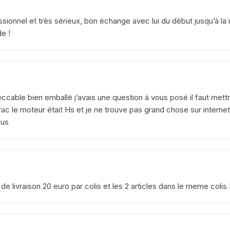
YAMAHA VIRAGO 535
ionnel et très sérieux, bon échange avec lui du début jusqu’à la r
yamaha majesty mbk skyliner
e !
125 98 2005
yamaha 1300 xjr
YAMAHA FZ6
peccable bien emballé j’avais une question à vous posé il faut met
rac le moteur était Hs et je ne trouve pas grand chose sur intern
Yamaha 600 XTE
ous
YAMAHA R6
YAMAHA TDM 850 4TX
YAMAHA TDR 125
e livraison 20 euro par colis et les 2 articles dans le meme colis !
YAMAHA TW 125