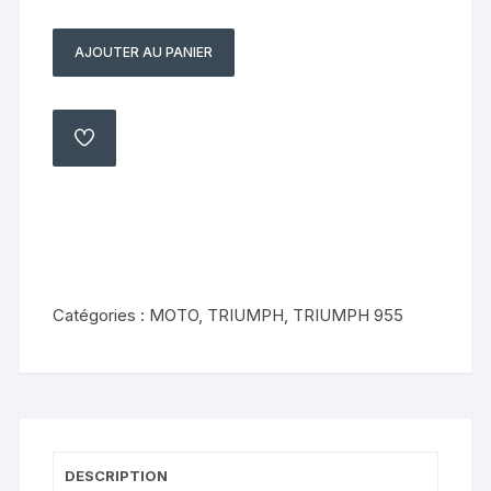
AJOUTER AU PANIER
quantité
de
boitier
Triumph
AJOUTER
À
955
MA
LISTE
Sprint
RS
955i
2001
2004
Catégories :
MOTO
,
TRIUMPH
,
TRIUMPH 955
013468005196
DESCRIPTION