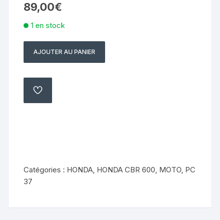
89,00
€
1 en stock
AJOUTER AU PANIER
quantité
de
bras
oscillant
AJOUTER
À
Honda
MA
LISTE
600
cbr
2003
2004
pc37
Catégories :
HONDA
,
HONDA CBR 600
,
MOTO
,
PC
37