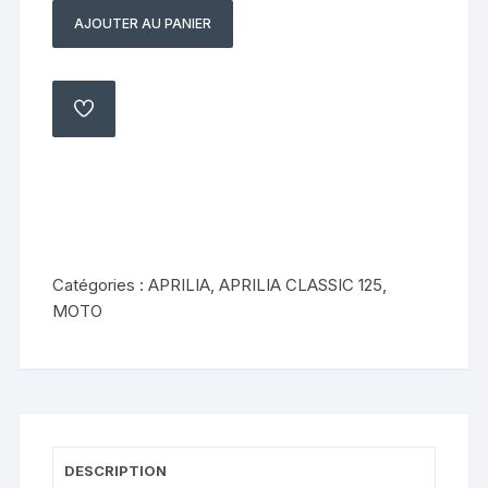
AJOUTER AU PANIER
quantité
de
bras
oscillant
AJOUTER
À
nu
MA
LISTE
APRILIA
CLASSIC
125
(1995
2001)
Catégories :
APRILIA
,
APRILIA CLASSIC 125
,
MOTO
DESCRIPTION