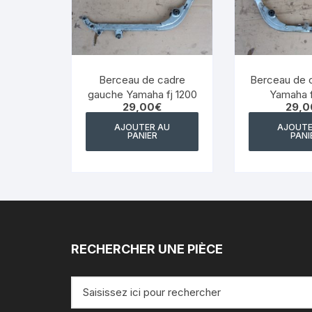
Berceau de cadre
Berceau de c
gauche Yamaha fj 1200
Yamaha f
29,00
€
29,0
AJOUTER AU
AJOUTE
PANIER
PANI
RECHERCHER UNE PIÈCE
Recherche
pour