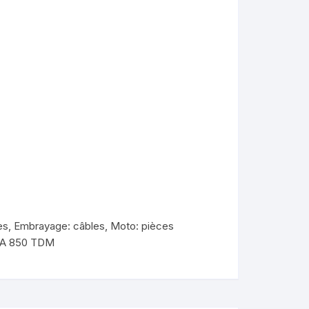
es
,
Embrayage: câbles
,
Moto: pièces
KYMCO AGILITY
A 850 TDM
kymco dink
kymco dink 50