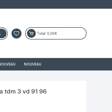
Total:
0,00
€
NOUVEAU
NOUVEAU
masai
 tdm 3 vd 91 96