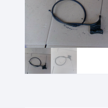
suzuki gsxf 1100 1987 1993
sherco 50 sm
suzuki gsr 600 2006 2011
motrac urban
suzuki rmz 250 2007 2009
SUZUKI GSE 500
KAWASAKI
bmw 1150 rt
HONDA
YAMAHA