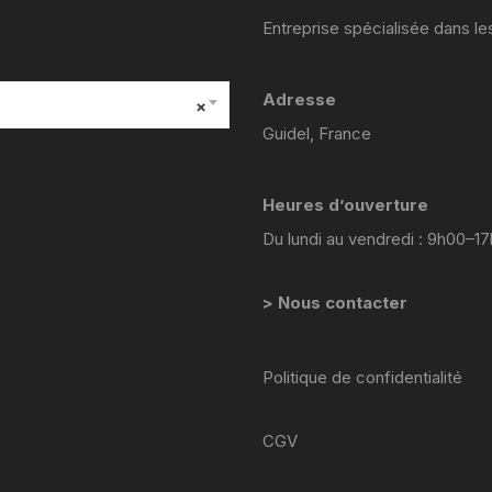
YAMAHA VIRAGO 535
Entreprise spécialisée dans l
yamaha majesty mbk skyliner
125 98 2005
Adresse
×
Guidel, France
yamaha 1300 xjr
YAMAHA FZ6
Heures d’ouverture
Du lundi au vendredi : 9h00–1
Yamaha 600 XTE
YAMAHA R6
> Nous contacter
YAMAHA TDM 850 4TX
Politique de confidentialité
YAMAHA TDR 125
CGV
YAMAHA TW 125