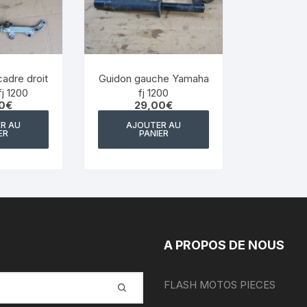
YAMAHA WRF 125
YAMAHA XJ 600 DIVERSION
YAMAHA XJS DIVERSION 900
adre droit
Guidon gauche Yamaha
j 1200
fj 1200
0
€
29,00
€
YAMAHA XT 550
R AU
AJOUTER AU
ER
PANIER
YAMAHA X MAX 125 2014
2017
YAMAHA XTR 125
YAMAHA XTZ 660
A PROPOS DE NOUS
YAMAHA YZ WR
YAMAHA YZF 750
FLASH MOTOS PIECES