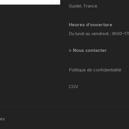
yamaha venture xvz 1200 47 g
Guidel, France
1984 1986
YAMAHA YZF 125 2008 2013
Heures d’ouverture
Du lundi au vendredi : 9h00–1
yamaha sr 125
YAMAHA TZR 2 RH
> Nous contacter
yamaha fjr abs 1300 2002
2005 5vs
Politique de confidentialité
Yamaha YZF 600 R
CGV
Thundercat 4tv 1996-2003
YAMAHA TZR 4FL
YAMAHA TZR 50 2003 2018
vés
yamaha TT 600 R ttr