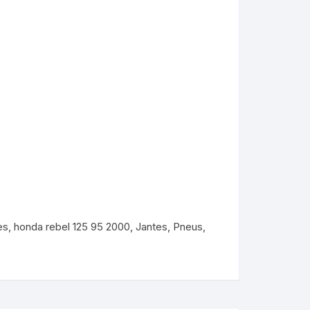
es
,
honda rebel 125 95 2000
,
Jantes
,
Pneus,
KYMCO AGILITY
kymco dink
kymco dink 50