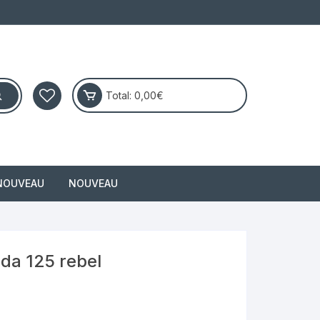
Total:
0,00
€
NOUVEAU
NOUVEAU
masai
nda 125 rebel