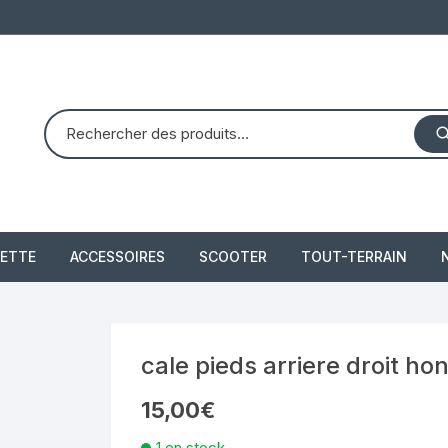
ETTE
ACCESSOIRES
SCOOTER
TOUT-TERRAIN
PIAGGIO X8 125 (2004 –
quad dinli 450 dmx 
2007)
demon
 2021
cale pieds arriere droit ho
PIAGGIO X10 350 IE
15,00
€
piaggio 300 beverly
1 en stock