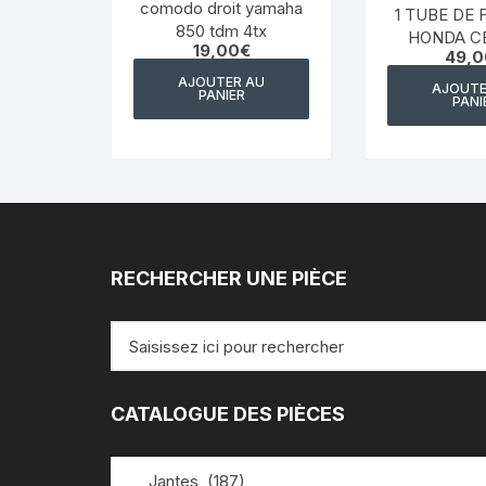
comodo droit yamaha
1 TUBE DE
850 tdm 4tx
HONDA CB
19,00
€
49,0
CUSTOM RC
AJOUTER AU
AJOUTE
PANIER
PANI
RECHERCHER UNE PIÈCE
Recherche
pour
:
CATALOGUE DES PIÈCES
Jantes (187)