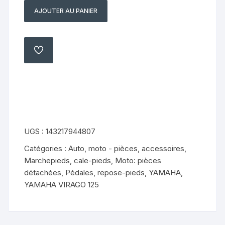
AJOUTER AU PANIER
quantité
de
cale
pieds
AJOUTER
À
gauche
MA
LISTE
yamaha
xv
125
virago
5aj
UGS :
143217944807
Catégories :
Auto, moto - pièces, accessoires
,
Marchepieds, cale-pieds
,
Moto: pièces
détachées
,
Pédales, repose-pieds
,
YAMAHA
,
YAMAHA VIRAGO 125