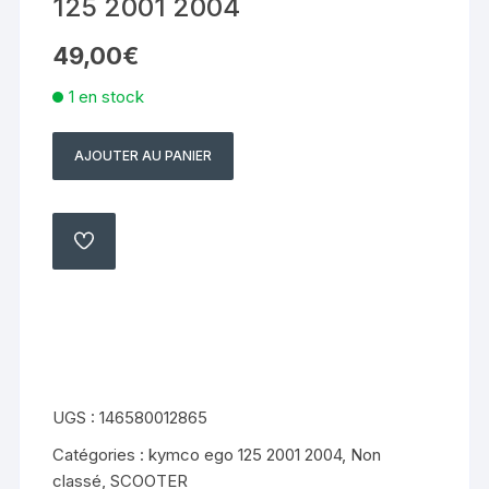
125 2001 2004
49,00
€
1 en stock
AJOUTER AU PANIER
quantité
de
carburateur
keihin
AJOUTER
À
kymco
MA
LISTE
ego
125
2001
2004
UGS :
146580012865
Catégories :
kymco ego 125 2001 2004
,
Non
classé
,
SCOOTER