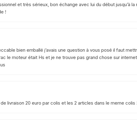
YAMAHA VIRAGO 535
ionnel et très sérieux, bon échange avec lui du début jusqu’à la r
e !
yamaha majesty mbk skyliner
125 98 2005
yamaha 1300 xjr
peccable bien emballé j’avais une question à vous posé il faut met
YAMAHA FZ6
rac le moteur était Hs et je ne trouve pas grand chose sur intern
ous
Yamaha 600 XTE
YAMAHA R6
YAMAHA TDM 850 4TX
e livraison 20 euro par colis et les 2 articles dans le meme colis !
YAMAHA TDR 125
YAMAHA TW 125