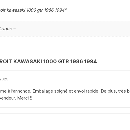
YAMAHA WRF 125
oit kawasaki 1000 gtr 1986 1994”
YAMAHA XJ 600 DIVERSION
rique –
YAMAHA XJS DIVERSION 900
YAMAHA XT 550
YAMAHA X MAX 125 2014
ROIT KAWASAKI 1000 GTR 1986 1994
2017
YAMAHA XTR 125
2025
rme à l’annonce. Emballage soigné et envoi rapide. De plus, très b
YAMAHA XTZ 660
endeur. Merci !!
YAMAHA YZ WR
YAMAHA YZF 750