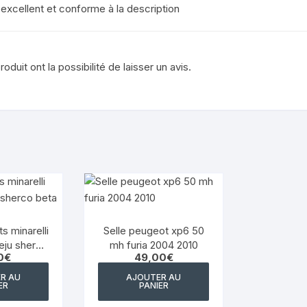
excellent et conforme à la description
YAMAHA VIRAGO 125
aprilia rsv 1000 1999 2003
duit ont la possibilité de laisser un avis.
s minarelli
Selle peugeot xp6 50
ieju sherco
mh furia 2004 2010
0
€
49,00
€
a
R AU
AJOUTER AU
ER
PANIER