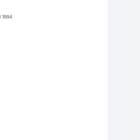
6 1994
KYMCO AGILITY
kymco dink
kymco dink 50