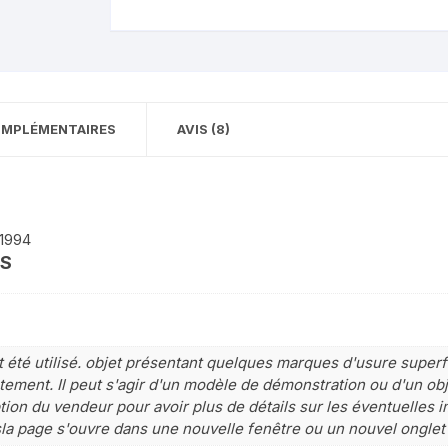
YAMAHA 400 WRF YZF 1998
KAWASAKI ER 6
1999
Kawasaki GPZ 750 1983/1985
Yamaha 600 XTE
(zx750a)
OMPLÉMENTAIRES
AVIS (8)
YAMAHA 850 TDM
KAWASAKI KLE 500
YAMAHA 125 YBR
KAWASAKI Z 1000
YAMAHA FJ 1100 1200
 1994
kawasaki gtr 1000
ES
YAMAHA DTR 125
KAWASAKI Z 750
YAMAHA X max x-max 125
2010 2013
été utilisé. objet présentant quelques marques d'usure superfi
ement. Il peut s'agir d'un modèle de démonstration ou d'un obje
Yamaha X-Max 125cc 4T
tion du vendeur pour avoir plus de détails sur les éventuelles i
(2006-2009)
sla page s'ouvre dans une nouvelle fenêtre ou un nouvel onglet