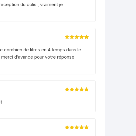
sur 5
éception du colis , vraiment je
Note
5
sur 5
tre combien de litres en 4 temps dans le
et merci d’avance pour votre réponse
Note
5
sur 5
!
Note
5