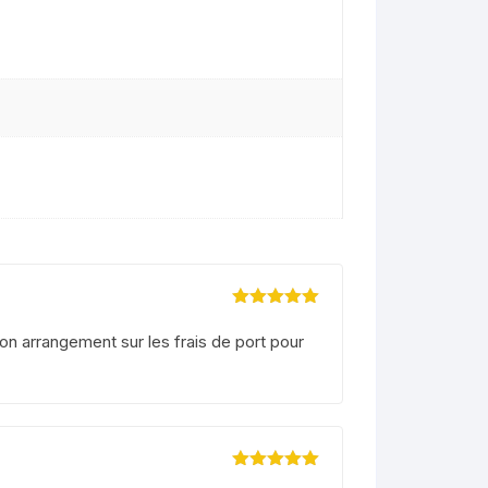
peugeot v clic 50
suzuzki burgman 125
Note
5
sur 5
on arrangement sur les frais de port pour
Note
5