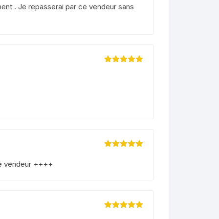
sur 5
ment . Je repasserai par ce vendeur sans
Note
5
sur 5
Note
5
sur 5
ce vendeur ++++
Note
5