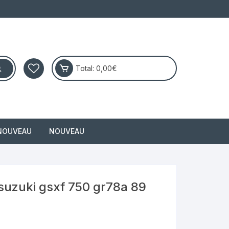
Total:
0,00
€
NOUVEAU
NOUVEAU
masai
suzuki gsxf 750 gr78a 89