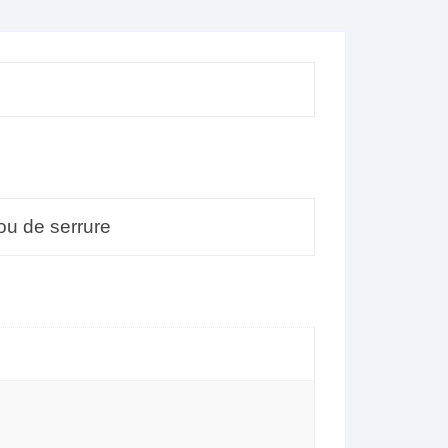
kymco dink street 125 2009
2015
KYMCO DINKSTREET 125
KYMCO GRAND DINK 125
2001-2008
kymco kpw 50 50
rou de serrure
KYMCO STRYKER 125
kymco x town 300 125 2016
2022
kymco ego 125 2001 2004
HONDA FES S-WING S WING
ABS 125 (2007 – 2015)