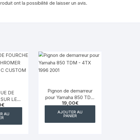
duit ont la possibilité de laisser un avis.
YAMAHA VIRAGO 535
yamaha majesty mbk skyliner
125 98 2005
yamaha 1300 xjr
YAMAHA FZ6
Yamaha 600 XTE
YAMAHA R6
Pignon de demarreur
UE DE
pour Yamaha 850 TDM
YAMAHA TDM 850 4TX
SUR LE
19,00
€
– 4TX 1996 2001
0
€
ROMER
 750 C
AJOUTER AU
YAMAHA TDR 125
R AU
PANIER
ER
06 81 83
YAMAHA TW 125