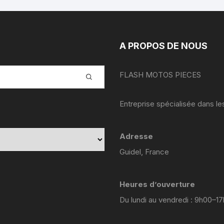
yamaha venture xvz 1200 47 g
1984 1986
YAMAHA YZF 125 2008 2013
A PROPOS DE NOUS
yamaha sr 125
FLASH MOTOS PIECES
YAMAHA TZR 2 RH
Entreprise spécialisée dans l
yamaha fjr abs 1300 2002
2005 5vs
Adresse
Yamaha YZF 600 R
Guidel, France
Thundercat 4tv 1996-2003
YAMAHA TZR 4FL
Heures d’ouverture
Du lundi au vendredi : 9h00–1
YAMAHA TZR 50 2003 2018
yamaha TT 600 R ttr