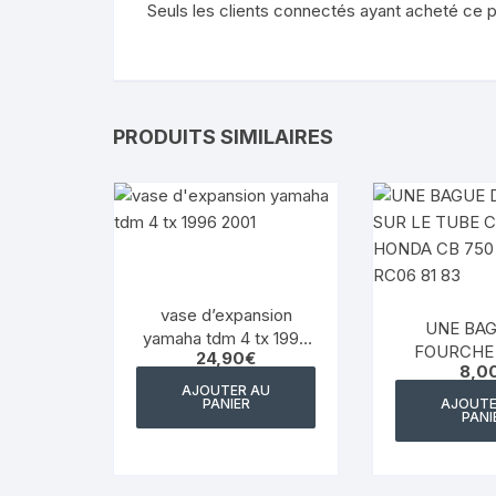
Seuls les clients connectés ayant acheté ce pro
PRODUITS SIMILAIRES
vase d’expansion
UNE BAG
yamaha tdm 4 tx 1996
FOURCHE 
24,90
€
2001
8,0
TUBE CH
AJOUTER AU
HONDA CB
PANIER
AJOUTE
PANI
CUSTOM RC