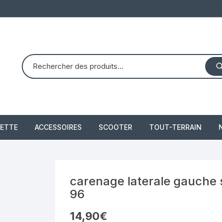
ETTE
ACCESSOIRES
SCOOTER
TOUT-TERRAIN
PIAGGIO X8 125 (2004 –
quad dinli 450 dmx 
2007)
demon
 2021
carenage laterale gauche 
PIAGGIO X10 350 IE
96
piaggio 300 beverly
14,90
€