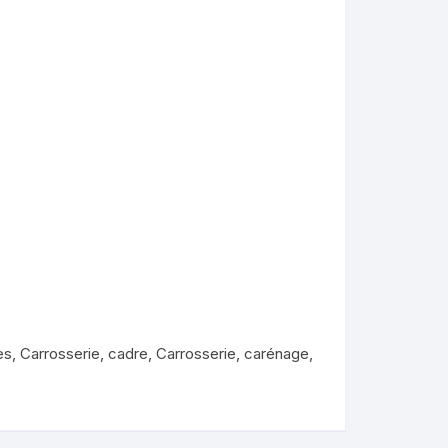
KYMCO AGILITY
es
,
Carrosserie, cadre
,
Carrosserie, carénage
,
kymco dink
kymco dink 50