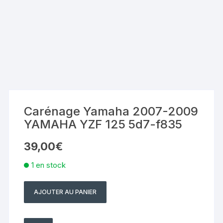
Carénage Yamaha 2007-2009
YAMAHA YZF 125 5d7-f835
39,00
€
1 en stock
AJOUTER AU PANIER
quantité
de
Carénage