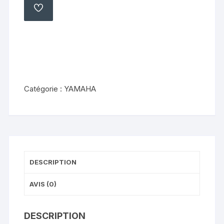
Yamaha
AJOUTER
À
2007-
MA
LISTE
2009
YAMAHA
YZF
125
5d7-
Catégorie :
YAMAHA
f835
DESCRIPTION
AVIS (0)
DESCRIPTION