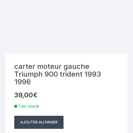
carter moteur gauche
Triumph 900 trident 1993
1996
39,00
€
1 en stock
AJOUTER AU PANIER
quantité
de