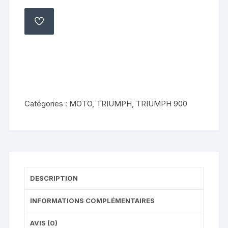
carter
moteur
AJOUTER
À
gauche
MA
LISTE
Triumph
900
trident
1993
1996
Catégories :
MOTO
,
TRIUMPH
,
TRIUMPH 900
DESCRIPTION
INFORMATIONS COMPLÉMENTAIRES
AVIS (0)