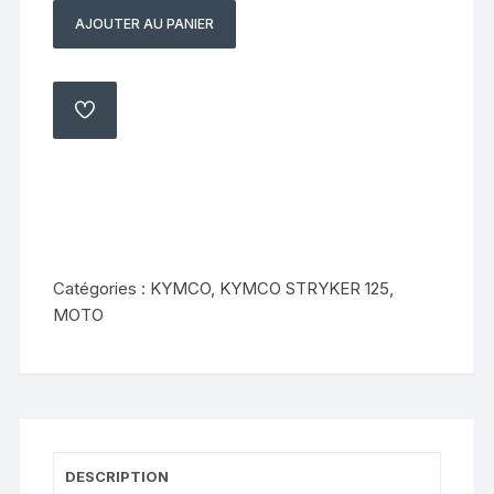
AJOUTER AU PANIER
quantité
de
clignotants
arrière
AJOUTER
À
Kymco
MA
LISTE
125
Stryker
1999
2005
Catégories :
KYMCO
,
KYMCO STRYKER 125
,
MOTO
DESCRIPTION