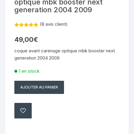
optique mbk booster next
generation 2004 2009
(
8
avis client)
Noté
7
5.00
sur 5
49,00
€
basé sur
notations
client
coque avant carenage optique mbk booster next
generation 2004 2009
1 en stock
AJOUTER AU PANIER
quantité
de
coque
avant
AJOUTER
À
carenage
MA
LISTE
optique
mbk