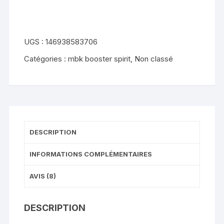
booster
next
generation
UGS :
146938583706
2004
Catégories :
mbk booster spirit
,
Non classé
2009
DESCRIPTION
INFORMATIONS COMPLÉMENTAIRES
AVIS (8)
DESCRIPTION