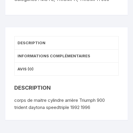
daytona
speedtriple
1992
1996
DESCRIPTION
INFORMATIONS COMPLÉMENTAIRES
AVIS (0)
DESCRIPTION
corps de maitre cylindre arrière Triumph 900
trident daytona speedtriple 1992 1996