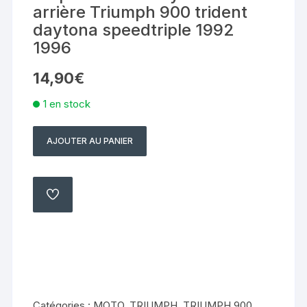
arrière Triumph 900 trident
daytona speedtriple 1992
1996
14,90
€
1 en stock
AJOUTER AU PANIER
quantité
de
corps
de
AJOUTER
À
maitre
MA
LISTE
cylindre
arrière
Triumph
900
trident
Catégories :
MOTO
,
TRIUMPH
,
TRIUMPH 900