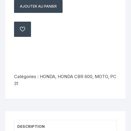
AJOUTER AU PANIER
quantité
de
Demi
guidon
AJOUTER
À
gauche
MA
LISTE
Honda
600
CBR
pc
31
Catégories :
HONDA
,
HONDA CBR 600
,
MOTO
,
PC
1995
31
1998
DESCRIPTION