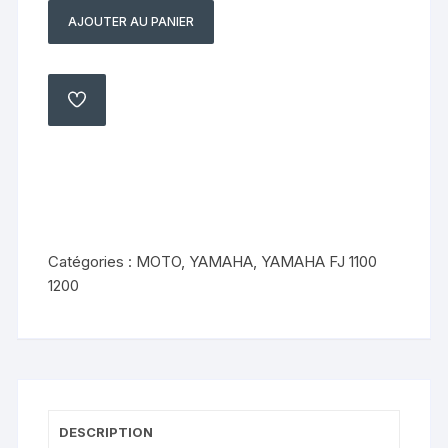
AJOUTER AU PANIER
quantité
de
Demi
guidon
AJOUTER
À
gauche
MA
LISTE
Yamaha
fj
1100
1200
36
Catégories :
MOTO
,
YAMAHA
,
YAMAHA FJ 1100
y
1200
84
89
DESCRIPTION