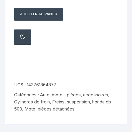
AJOUTER AU PANIER
quantité
de
demi
pontet
AJOUTER
À
de
MA
LISTE
maitre
cylindre
avant
HONDA
CB
UGS :
143761864877
500
Catégories :
Auto, moto - pièces, accessoires
,
(1997
Cylindres de frein
,
Freins, suspension
,
honda cb
-
500
,
Moto: pièces détachées
2003