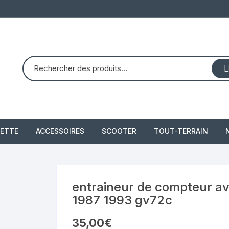
ETTE
ACCESSOIRES
SCOOTER
TOUT-TERRAIN
PIAGGIO X8 125 (2004 –
quad dinli 450 dmx 
2007)
demon
 2021
entraineur de compteur av
PIAGGIO X10 350 IE
1987 1993 gv72c
piaggio 300 beverly
35,00
€