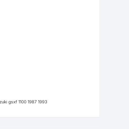
KYMCO AGILITY
zuki gsxf 1100 1987 1993
kymco dink
kymco dink 50