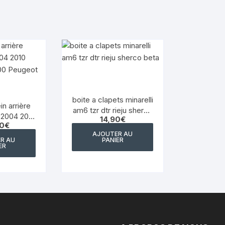
YAMAHA WRF 125
YAMAHA XJ 600 DIVERSION
YAMAHA XJS DIVERSION 900
YAMAHA XT 550
boite a clapets minarelli
YAMAHA X MAX 125 2014
in arrière
am6 tzr dtr rieju sherco
2017
 2004 2010
14,90
€
beta
0
€
da 2000
AJOUTER AU
YAMAHA XTR 125
XP6 XPS
R AU
PANIER
ER
YAMAHA XTZ 660
YAMAHA YZ WR
YAMAHA YZF 750