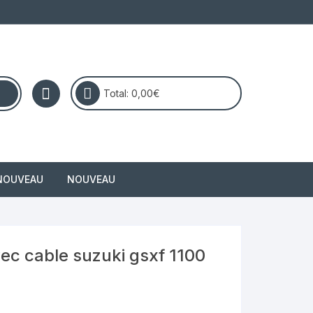
Total:
0,00
€
NOUVEAU
NOUVEAU
masai
ec cable suzuki gsxf 1100