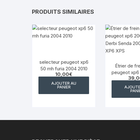
PRODUITS SIMILAIRES
selecteur peugeot xp6
Étrier de fre
50 mh furia 2004 2010
peugeot xp6
10,00
€
39,0
Derbi Sen
AJOUTER AU
Peugeot 
PANIER
AJOUTE
PANI