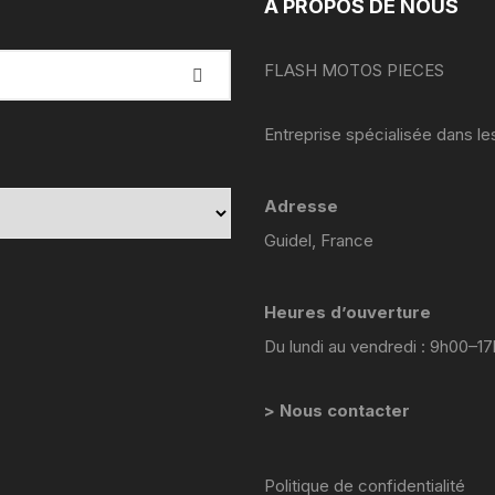
A PROPOS DE NOUS
YAMAHA VIRAGO 535
yamaha majesty mbk skyliner
FLASH MOTOS PIECES
125 98 2005
Entreprise spécialisée dans l
yamaha 1300 xjr
YAMAHA FZ6
Adresse
Guidel, France
Yamaha 600 XTE
YAMAHA R6
Heures d’ouverture
Du lundi au vendredi : 9h00–1
YAMAHA TDM 850 4TX
YAMAHA TDR 125
> Nous contacter
YAMAHA TW 125
Politique de confidentialité