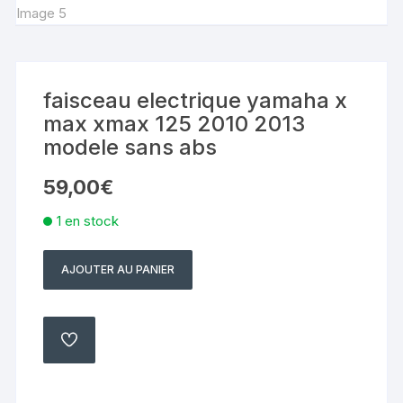
faisceau electrique yamaha x
max xmax 125 2010 2013
modele sans abs
59,00
€
1 en stock
AJOUTER AU PANIER
quantité
de
faisceau
electrique
AJOUTER
À
yamaha
MA
LISTE
x