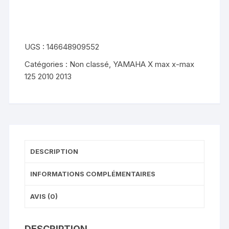
max
xmax
125
2010
UGS :
146648909552
2013
Catégories :
Non classé
,
YAMAHA X max x-max
modele
125 2010 2013
sans
abs
DESCRIPTION
INFORMATIONS COMPLÉMENTAIRES
AVIS (0)
DESCRIPTION