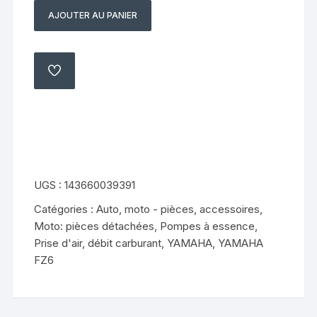
AJOUTER AU PANIER
quantité
de
feux
arriere
AJOUTER
À
yamaha
MA
LISTE
fz6
s1
2004
2006
UGS :
143660039391
Catégories :
Auto, moto - pièces, accessoires
,
Moto: pièces détachées
,
Pompes à essence
,
Prise d'air, débit carburant
,
YAMAHA
,
YAMAHA
FZ6