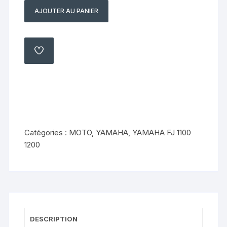
AJOUTER AU PANIER
quantité
de
Guide
chaîne
AJOUTER
À
Yamaha
MA
LISTE
fj
1100
1200
36
y
Catégories :
MOTO
,
YAMAHA
,
YAMAHA FJ 1100
1200
DESCRIPTION