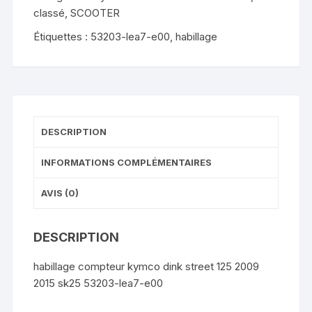
classé
,
SCOOTER
lea7-
e00
Étiquettes :
53203-lea7-e00
,
habillage
DESCRIPTION
INFORMATIONS COMPLÉMENTAIRES
AVIS (0)
DESCRIPTION
habillage compteur kymco dink street 125 2009
2015 sk25 53203-lea7-e00