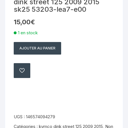
dink street 125 2009 2015
sk25 53203-lea7-e00
15,00
€
1 en stock
AJOUTER AU PANIER
quantité
de
habillage
compteur
AJOUTER
À
kymco
MA
LISTE
dink
street
125
2009
2015
UGS :
146574094279
sk25
Catégories :
kymco dink street 125 2009 2015
,
Non
53203-