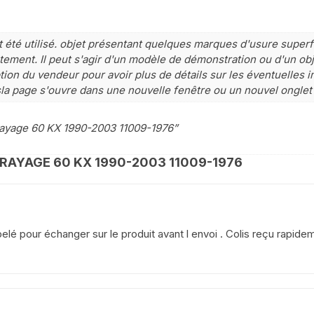
YAMAHA WRF 125
été utilisé. objet présentant quelques marques d'usure superfi
YAMAHA XJ 600 DIVERSION
ement. Il peut s'agir d'un modèle de démonstration ou d'un obje
tion du vendeur pour avoir plus de détails sur les éventuelles i
YAMAHA XJS DIVERSION 900
sla page s'ouvre dans une nouvelle fenêtre ou un nouvel onglet
YAMAHA XT 550
rayage 60 KX 1990-2003 11009-1976”
YAMAHA X MAX 125 2014
2017
RAYAGE 60 KX 1990-2003 11009-1976
YAMAHA XTR 125
YAMAHA XTZ 660
elé pour échanger sur le produit avant l envoi . Colis reçu rapide
YAMAHA YZ WR
YAMAHA YZF 750