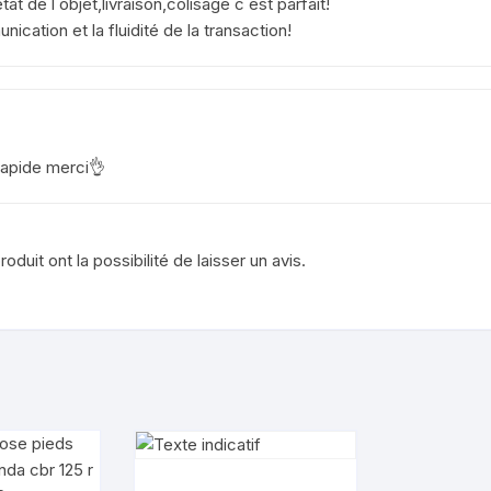
t de l objet,livraison,colisage c est parfait!
cation et la fluidité de la transaction!
YAMAHA VIRAGO 125
aprilia rsv 1000 1999 2003
 rapide merci👌
duit ont la possibilité de laisser un avis.