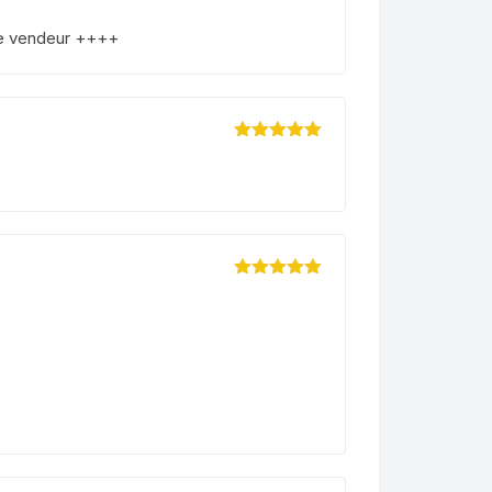
Note
5
sur 5
ce vendeur ++++
Note
5
sur 5
Note
5
sur 5