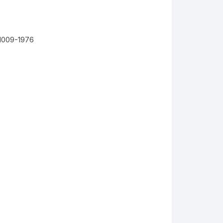
11009-1976
KYMCO AGILITY
kymco dink
kymco dink 50