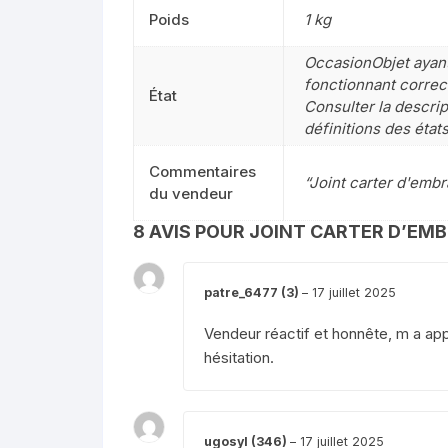
Poids
1 kg
OccasionObjet ayant 
fonctionnant correct
État
Consulter la descrip
définitions des état
Commentaires
“Joint carter d'emb
du vendeur
8 AVIS POUR
JOINT CARTER D’EMB
patre_6477 (3)
–
17 juillet 2025
Vendeur réactif et honnête, m a app
hésitation.
ugosyl (346)
–
17 juillet 2025