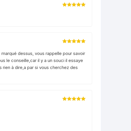
Note
5
sur 5
Note
5
sur 5
ne marqué dessus, vous rappelle pour savoir
ous le conseille,car il y a un souci il essaye
s rien à dire,a par si vous cherchez des
Note
5
sur 5