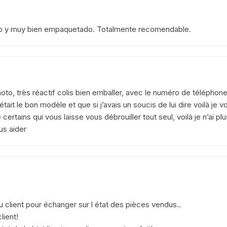
yamaha venture xvz 1200 47 g
1984 1986
do y muy bien empaquetado. Totalmente recomendable.
YAMAHA YZF 125 2008 2013
yamaha sr 125
YAMAHA TZR 2 RH
hoto, très réactif colis bien emballer, avec le numéro de télépho
’était le bon modèle et que si j’avais un soucis de lui dire voilà je v
yamaha fjr abs 1300 2002
rtains qui vous laisse vous débrouiller tout seul, voilà je n’ai plu
2005 5vs
ous aider
Yamaha YZF 600 R
Thundercat 4tv 1996-2003
YAMAHA TZR 4FL
YAMAHA TZR 50 2003 2018
 client pour échanger sur l état des pièces vendus..
lient!
yamaha TT 600 R ttr