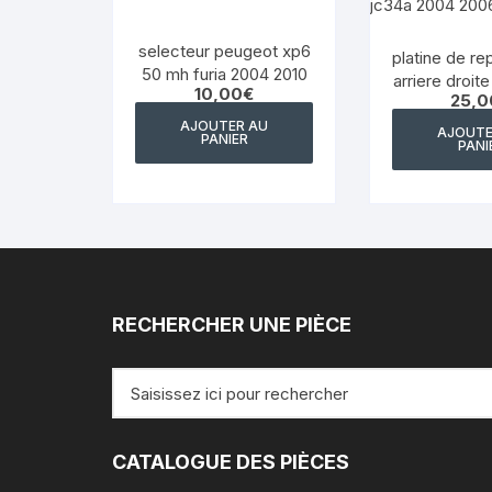
selecteur peugeot xp6
platine de r
50 mh furia 2004 2010
arriere droit
10,00
€
25,0
125 r jc34a
AJOUTER AU
AJOUTE
PANIER
PANI
RECHERCHER UNE PIÈCE
Recherche
pour
:
CATALOGUE DES PIÈCES