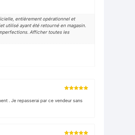
peugeot v clic 50
cielle, entièrement opérationnel et
suzuzki burgman 125
t utilisé ayant été retourné en magasin.
mperfections. Afficher toutes les
Note
5
sur 5
ment . Je repasserai par ce vendeur sans