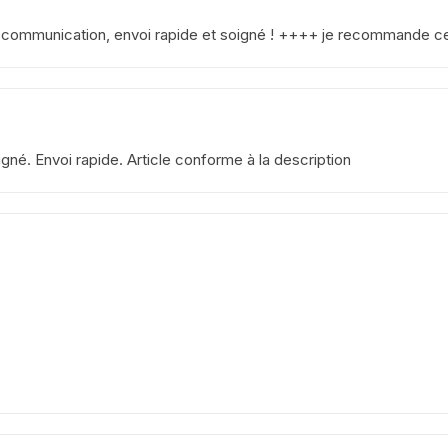
YAMAHA VIRAGO 535
e communication, envoi rapide et soigné ! ++++ je recommande 
yamaha majesty mbk skyliner
125 98 2005
yamaha 1300 xjr
gné. Envoi rapide. Article conforme à la description
YAMAHA FZ6
Yamaha 600 XTE
YAMAHA R6
YAMAHA TDM 850 4TX
YAMAHA TDR 125
YAMAHA TW 125