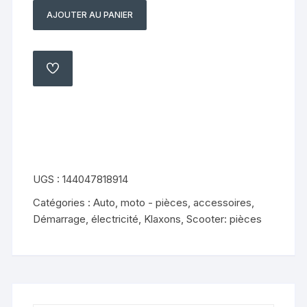
AJOUTER AU PANIER
quantité
de
klaxon
kymco
AJOUTER
À
zing
MA
LISTE
125
97
2003
UGS :
144047818914
Catégories :
Auto, moto - pièces, accessoires
,
Démarrage, électricité
,
Klaxons
,
Scooter: pièces