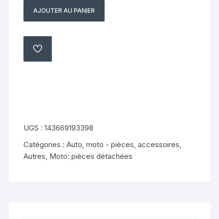
AJOUTER AU PANIER
quantité
de
loquet
de
AJOUTER
À
selle
MA
LISTE
suzuki
gsxf
750
gr
78
UGS :
143669193398
a
Catégories :
Auto, moto - pièces, accessoires
,
89
Autres
,
Moto: pièces détachées
97