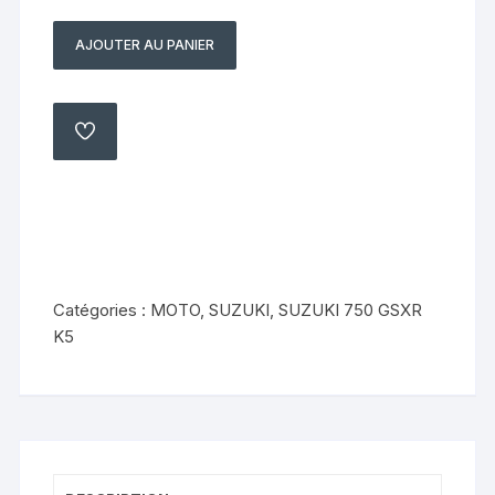
AJOUTER AU PANIER
quantité
de
Neiman
Suzuki
AJOUTER
À
750
MA
LISTE
gsxr
k5
2005
Catégories :
MOTO
,
SUZUKI
,
SUZUKI 750 GSXR
K5