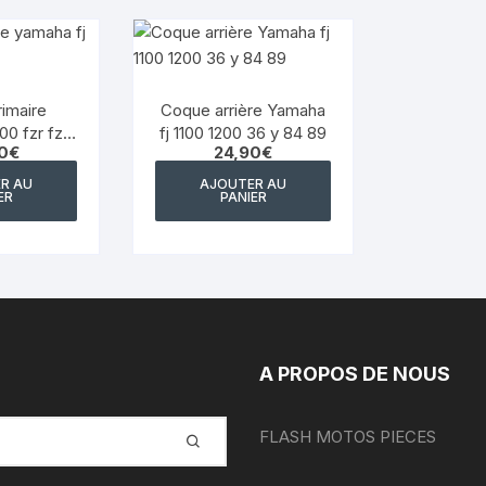
YAMAHA WRF 125
YAMAHA XJ 600 DIVERSION
rimaire
Coque arrière Yamaha
YAMAHA XJS DIVERSION 900
00 fzr fzx
fj 1100 1200 36 y 84 89
0
€
24,90
€
 fzr 1000
YAMAHA XT 550
6-00-00
R AU
AJOUTER AU
ER
PANIER
YAMAHA X MAX 125 2014
2017
YAMAHA XTR 125
YAMAHA XTZ 660
A PROPOS DE NOUS
YAMAHA YZ WR
FLASH MOTOS PIECES
YAMAHA YZF 750