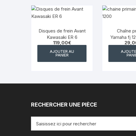
Disques de frein Avant
Chaîne p
Kawasaki ER 6
Yamaha fj 12
119,00
€
29,0
750 fz 750
36Y-1145
AJOUTER AU
AJOUTE
PANIER
PANI
RECHERCHER UNE PIÈCE
Recherche
pour
: