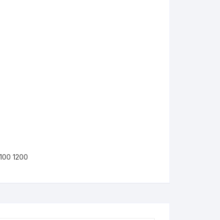
100 1200
KYMCO AGILITY
kymco dink
kymco dink 50