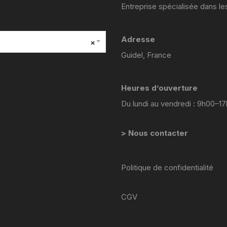
YAMAHA VIRAGO 535
Entreprise spécialisée dans l
yamaha majesty mbk skyliner
Adresse
125 98 2005
×
Guidel, France
yamaha 1300 xjr
Heures d’ouverture
YAMAHA FZ6
Du lundi au vendredi : 9h00–1
Yamaha 600 XTE
> Nous contacter
YAMAHA R6
YAMAHA TDM 850 4TX
Politique de confidentialité
YAMAHA TDR 125
CGV
YAMAHA TW 125