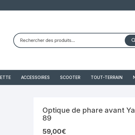
ETTE
ACCESSOIRES
SCOOTER
TOUT-TERRAIN
PIAGGIO X8 125 (2004 –
quad dinli 450 dmx 
2007)
demon
 2021
Optique de phare avant Ya
PIAGGIO X10 350 IE
89
piaggio 300 beverly
59,00
€