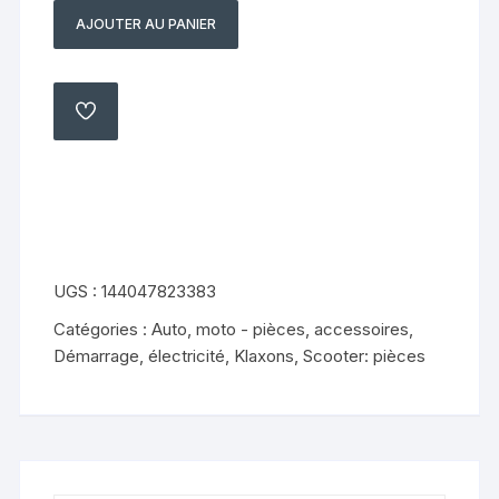
AJOUTER AU PANIER
quantité
de
patte
support
AJOUTER
À
kymco
MA
LISTE
zing
125
97
2003
UGS :
144047823383
Catégories :
Auto, moto - pièces, accessoires
,
Démarrage, électricité
,
Klaxons
,
Scooter: pièces