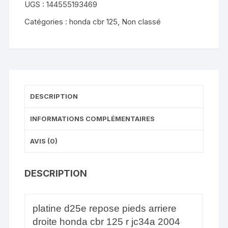
UGS :
144555193469
125
Catégories :
honda cbr 125
,
Non classé
r
jc34a
2004
2006
DESCRIPTION
INFORMATIONS COMPLÉMENTAIRES
AVIS (0)
DESCRIPTION
platine d25e repose pieds arriere
droite honda cbr 125 r jc34a 2004