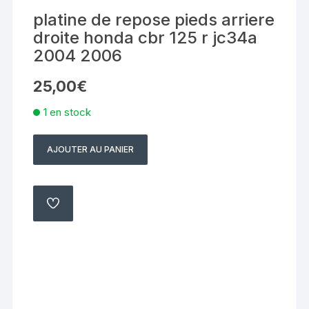
platine de repose pieds arriere
droite honda cbr 125 r jc34a
2004 2006
25,00
€
1 en stock
AJOUTER AU PANIER
quantité
de
platine
de
AJOUTER
À
repose
MA
LISTE
pieds
arriere
droite
honda
cbr