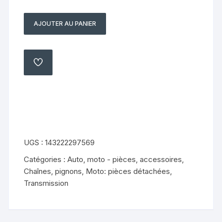
AJOUTER AU PANIER
quantité
de
platine
de
AJOUTER
À
repose
MA
LISTE
pieds
gauche
kawasaki
500
gpz
UGS :
143222297569
94
Catégories :
Auto, moto - pièces, accessoires
,
05
Chaînes, pignons
,
Moto: pièces détachées
,
Transmission