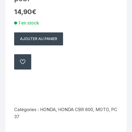
14,90
€
1 en stock
AJOUTER AU PANIER
quantité
de
platine
d'étrier
AJOUTER
À
de
MA
LISTE
frein
arrière
Honda
600
cbr
Catégories :
HONDA
,
HONDA CBR 600
,
MOTO
,
PC
2003
37
2004
pc37