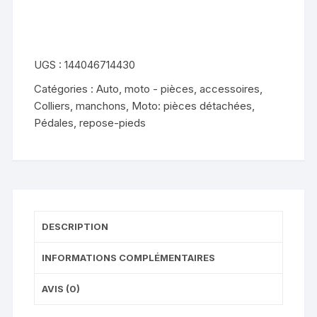
de
frein
KYMCO
ZING
UGS :
144046714430
125
Catégories :
Auto, moto - pièces, accessoires
,
(1997
Colliers, manchons
,
Moto: pièces détachées
,
-
Pédales, repose-pieds
2003)
DESCRIPTION
INFORMATIONS COMPLÉMENTAIRES
AVIS (0)