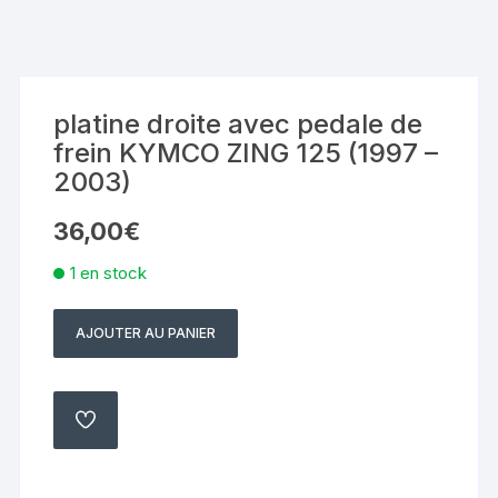
platine droite avec pedale de
frein KYMCO ZING 125 (1997 –
2003)
36,00
€
1 en stock
AJOUTER AU PANIER
quantité
de
platine
droite
AJOUTER
À
avec
MA
LISTE
pedale