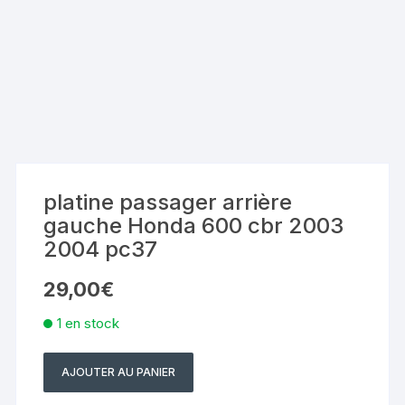
platine passager arrière
gauche Honda 600 cbr 2003
2004 pc37
29,00
€
1 en stock
AJOUTER AU PANIER
quantité
de