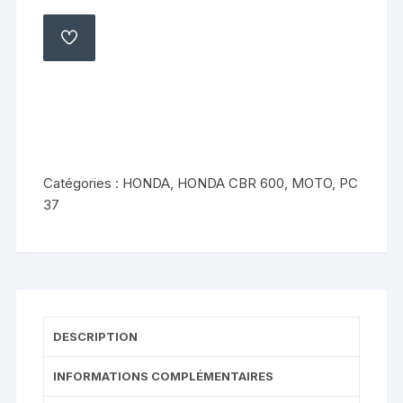
platine
passager
AJOUTER
À
arrière
MA
LISTE
gauche
Honda
600
cbr
2003
Catégories :
HONDA
,
HONDA CBR 600
,
MOTO
,
PC
2004
37
pc37
DESCRIPTION
INFORMATIONS COMPLÉMENTAIRES