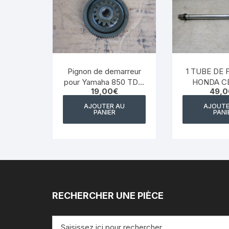
Pignon de demarreur
1 TUBE DE
pour Yamaha 850 TDM
HONDA CB
19,00
€
49,0
– 4TX 1996 2001
CUSTOM RC
AJOUTER AU
AJOUTE
PANIER
PANI
RECHERCHER UNE PIÈCE
Recherche