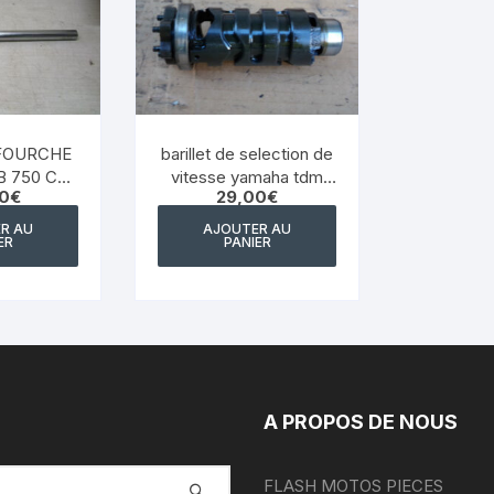
YAMAHA WRF 125
YAMAHA XJ 600 DIVERSION
YAMAHA XJS DIVERSION 900
 FOURCHE
barillet de selection de
YAMAHA XT 550
 750 C
vitesse yamaha tdm
0
€
29,00
€
06 81 83
4tx 1996 2001
YAMAHA X MAX 125 2014
R AU
AJOUTER AU
ER
PANIER
2017
YAMAHA XTR 125
YAMAHA XTZ 660
YAMAHA YZ WR
A PROPOS DE NOUS
YAMAHA YZF 750
FLASH MOTOS PIECES