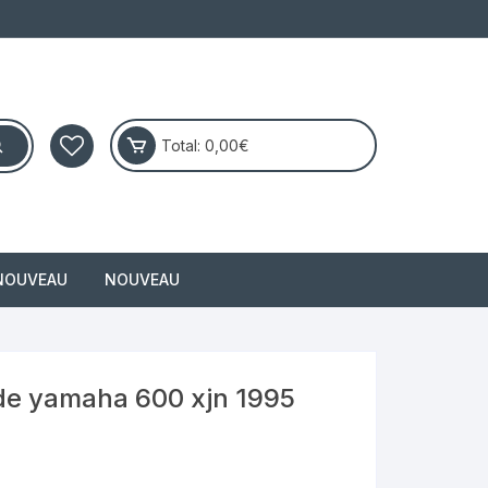
Total:
0,00
€
NOUVEAU
NOUVEAU
masai
 de yamaha 600 xjn 1995