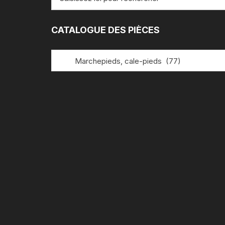
pour
:
CATALOGUE DES PIÈCES
Marchepieds, cale-pieds (77)