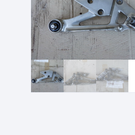
suzuki gsxf 1100 1987 1993
sherco 50 sm
suzuki gsr 600 2006 2011
motrac urban
suzuki rmz 250 2007 2009
SUZUKI GSE 500
KAWASAKI
bmw 1150 rt
HONDA
YAMAHA