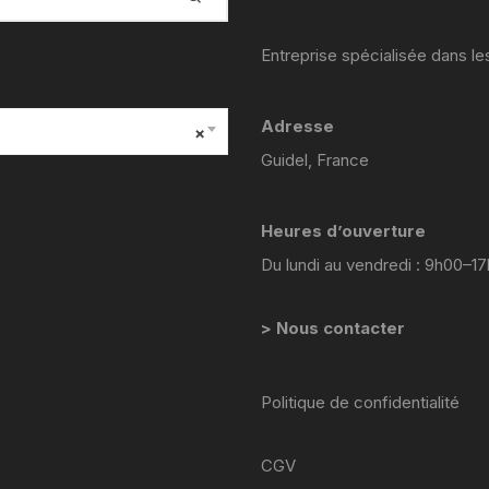
YAMAHA VIRAGO 535
Entreprise spécialisée dans l
yamaha majesty mbk skyliner
125 98 2005
Adresse
×
yamaha 1300 xjr
Guidel, France
YAMAHA FZ6
Heures d’ouverture
Yamaha 600 XTE
Du lundi au vendredi : 9h00–1
YAMAHA R6
> Nous contacter
YAMAHA TDM 850 4TX
YAMAHA TDR 125
Politique de confidentialité
YAMAHA TW 125
CGV