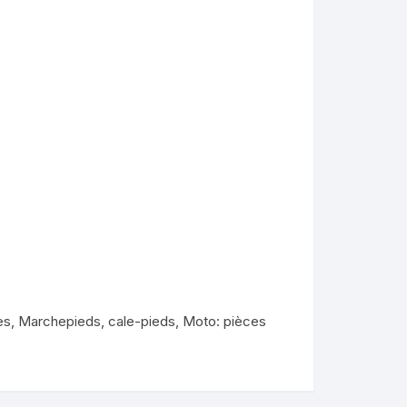
KYMCO AGILITY
es
,
Marchepieds, cale-pieds
,
Moto: pièces
kymco dink
kymco dink 50